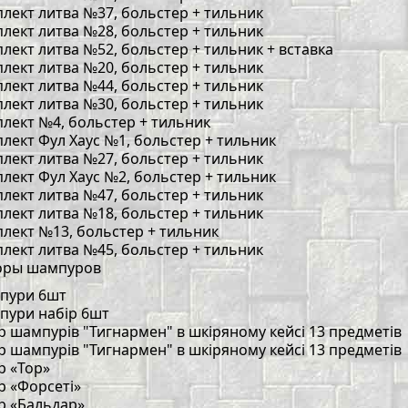
лект литва №37, больстер + тильник
лект литва №28, больстер + тильник
лект литва №52, больстер + тильник + вставка
лект литва №20, больстер + тильник
лект литва №44, больстер + тильник
лект литва №30, больстер + тильник
лект №4, больстер + тильник
лект Фул Хаус №1, больстер + тильник
лект литва №27, больстер + тильник
лект Фул Хаус №2, больстер + тильник
лект литва №47, больстер + тильник
лект литва №18, больстер + тильник
лект №13, больстер + тильник
лект литва №45, больстер + тильник
оры шампуров
пури 6шт
ури набір 6шт
р шампурів "Тигнармен" в шкіряному кейсі 13 предметів
р шампурів "Тигнармен" в шкіряному кейсі 13 предметів
р «Тор»
р «Форсеті»
р «Бальдар»