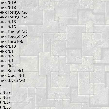
ник №19
ник №18
ник Тризуб №5
ник Тризуб №4
ник №16
ник №15
ник Тризуб №2
ник Тризуб №1
ник Тигр №6
ник №13
ник №11
ник №6
ник №1
ник №4
ник Вовк №1
ник Орел №1
ник Щука №3
и
а №39
а №38
а №37
а №36