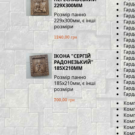
Гард
229Х300ММ
Гард
Розмір панно
Гард
229х300мм, є інші
Гард
розміри
Гард
Гард
1240,00 грн
Гард
Гард
Гард
ІКОНА "СЕРГІЙ
Гард
РАДОНЕЗЬКИЙ"
Гард
185Х210ММ
Гард
Гард
Розмір панно
Гард
185х210мм, є інші
Гард
розміри
Гард
700,00 грн
Комп
Комп
Комп
Комп
Комп
Комп