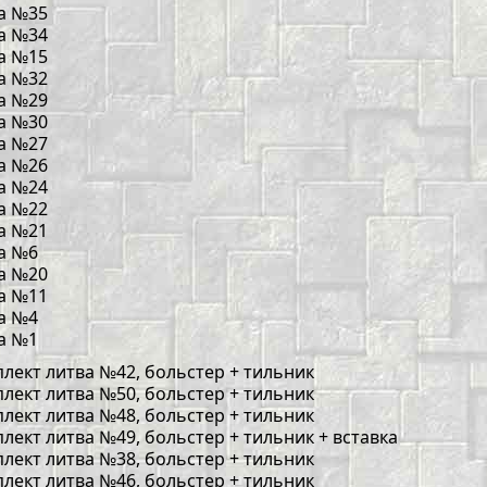
а №35
а №34
а №15
а №32
а №29
а №30
а №27
а №26
а №24
а №22
а №21
а №6
а №20
а №11
а №4
а №1
лект литва №42, больстер + тильник
лект литва №50, больстер + тильник
лект литва №48, больстер + тильник
лект литва №49, больстер + тильник + вставка
лект литва №38, больстер + тильник
лект литва №46, больстер + тильник