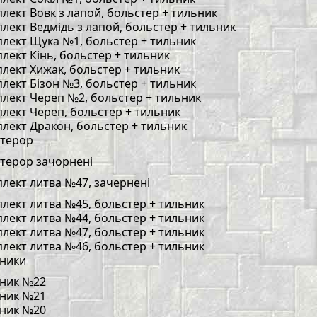
лект Вовк з лапой, больстер + тильник
лект Ведмідь з лапой, больстер + тильник
лект Щука №1, больстер + тильник
лект Кінь, больстер + тильник
лект Хижак, больстер + тильник
лект Бізон №3, больстер + тильник
лект Череп №2, больстер + тильник
лект Череп, больстер + тильник
лект Дракон, больстер + тильник
терор
терор зачорнені
лект литва №47, зачернені
лект литва №45, больстер + тильник
лект литва №44, больстер + тильник
лект литва №47, больстер + тильник
лект литва №46, больстер + тильник
ники
ник №22
ник №21
ник №20