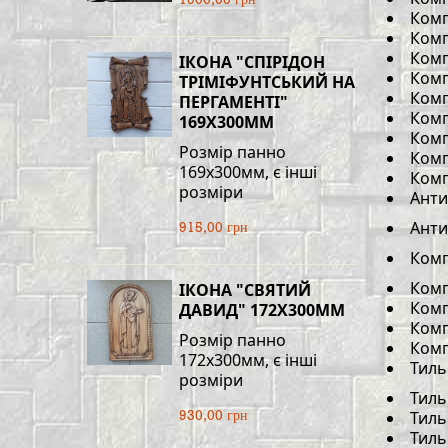
1000,00 грн
Комп
Комп
Комп
ІКОНА "СПІРІДОН
Комп
ТРІМІФУНТСЬКИЙ НА
Комп
ПЕРГАМЕНТІ"
Комп
169Х300ММ
Комп
Розмір панно
Комп
169х300мм, є інші
Комп
розміри
Анти
Анти
915,00 грн
Комп
Комп
ІКОНА "СВЯТИЙ
Комп
ДАВИД" 172Х300ММ
Комп
Розмір панно
Комп
172х300мм, є інші
Тиль
розміри
Тиль
Тиль
930,00 грн
Тиль