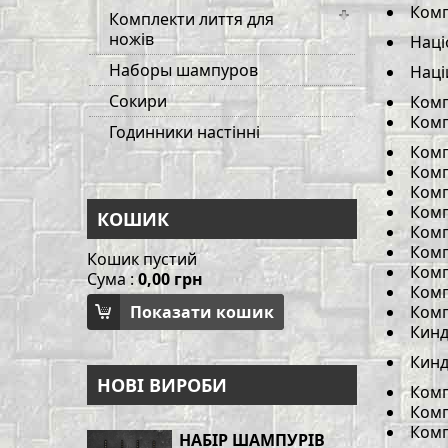
Комп
Комплекти лиття для
ножів
Наці
Наборы шампуров
Наці
Сокири
Комп
Комп
Годинники настінні
Комп
Комп
Комп
Комп
КОШИК
Комп
Комп
Кошик пустий
Комп
Сума :
0,00 грн
Комп
Показати кошик
Комп
Кин
Кинд
НОВІ ВИРОБИ
Комп
Комп
Комп
НАБІР ШАМПУРІВ