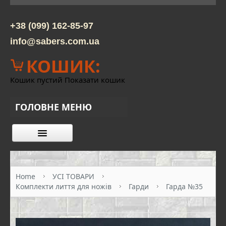
+38 (099) 162-85-97
info@sabers.com.ua
КОШИК:
Кошик пустий
Показати кошик
ГОЛОВНЕ МЕНЮ
КАТАЛОГ ТОВАРІВ
ПРО НАС
Home
УСІ ТОВАРИ
Комплекти лиття для ножів
Гарди
Гарда №35
КОНТАКТИ
ОПЛАТА ТА ДОСТАВКА