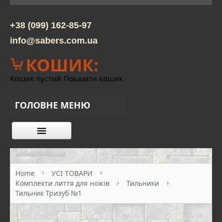
+38 (099) 162-85-97
info@sabers.com.ua
КОШИК:
Кошик пустий
Показати кошик
ГОЛОВНЕ МЕНЮ
КАТАЛОГ ТОВАРІВ
ПРО НАС
Home
УСІ ТОВАРИ
Комплекти лиття для ножів
Тильники
КОНТАКТИ
Тильник Тризуб №1
ОПЛАТА ТА ДОСТАВКА