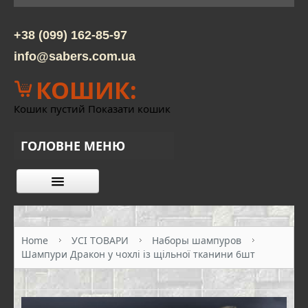
+38 (099) 162-85-97
info@sabers.com.ua
КОШИК:
Кошик пустий
Показати кошик
ГОЛОВНЕ МЕНЮ
КАТАЛОГ ТОВАРІВ
ПРО НАС
Home
УСІ ТОВАРИ
Наборы шампуров
Шампури Дракон у чохлі із щільної тканини 6шт
КОНТАКТИ
ОПЛАТА ТА ДОСТАВКА