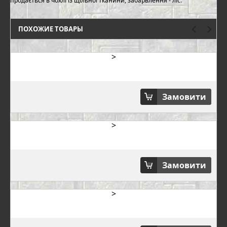
продається в чохлі із щільної тканини, забарвлення - ліс.
ПОХОЖИЕ ТОВАРЫ
>
Замовити
>
Замовити
>