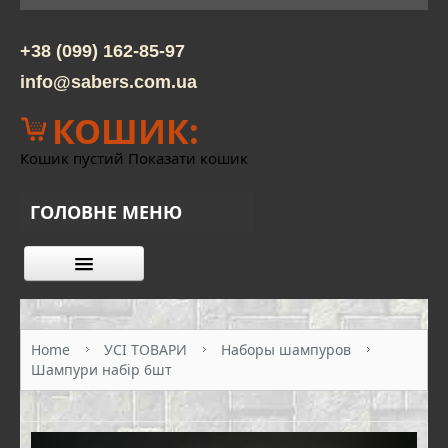
+38 (099) 162-85-97
info@sabers.com.ua
КОШИК:
Кошик пустий
Показати кошик
ГОЛОВНЕ МЕНЮ
КАТАЛОГ ТОВАРІВ
ПРО НАС
Home
УСІ ТОВАРИ
Наборы шампуров
Шампури набір 6шт
КОНТАКТИ
ОПЛАТА ТА ДОСТАВКА