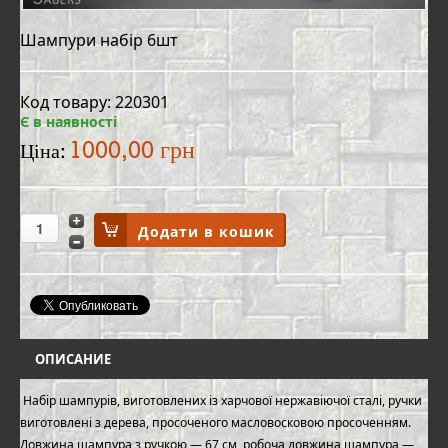
Шампури набір 6шт
Код товару: 220301
Є в наявності
1000,00 грн
Ціна:
ОПИСАНИЕ
Набір шампурів, виготовлених із харчової нержавіючої сталі, ручки
виготовлені з дерева, просоченого масловосковою просоченням.
Довжина шампура з ручкою — 67 см, робоча довжина шампура —