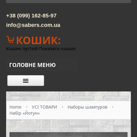
+38 (099) 162-85-97
info@sabers.com.ua
КОШИК:
Кошик пустий
Показати кошик
ГОЛОВНЕ МЕНЮ
КАТАЛОГ ТОВАРІВ
ПРО НАС
Home
УСІ ТОВАРИ
Наборы шампуров
Набір «Йотун»
КОНТАКТИ
ОПЛАТА ТА ДОСТАВКА