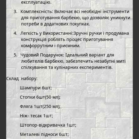
експлуатацію.
3.
Комплексність: Включає всі необхідні інструменти
для приготування барбекю, що дозволяє уникнути
потреби в додаткових покупках.
4.
Легкість у Використанні:Зручні ручки і продумана
конструкція роблять процес приготування
комфоррутним і приємним.
5.
Чудовий Подарунок: Ідеальний варіант для
любителів барбекю, забезпечить незабутні миті
спілкування та кулінарних експериментів.
Склад
набору:
Шампури 6шт;
Стопки 6шт(50 мл);
Фляга 1шт(250 мл);
Ніж- тесак 1шт;
Штопор-відкривачка 1шт;
Металеві підноси 6шт;