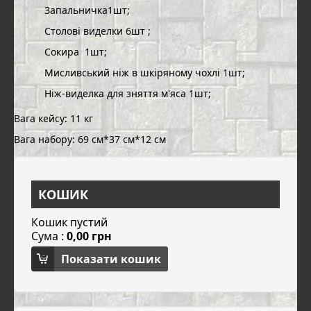
Запальничка1шт;
Столові виделки 6шт ;
Сокира
1шт;
Мисливський ніж в шкіряному чохлі 1шт;
Ніж-виделка для зняття м'яса 1шт;
Вага кейсу: 11 кг
Вага набору: 69 см*37 см*12 см
КОШИК
Кошик пустий
Сума :
0,00 грн
Показати кошик