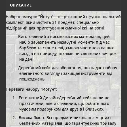
ОПИСАНИЕ
Набір шампурів "Йотун" – це розкішний і функціональний
комплект, який містить 31 предмет, спеціально
підібраний для приготування смачної їжі на вогні.
Виготовлений з високоякісних матеріалів, цей
набір забезпечить незабутні моменти під час
барбекю та стане невід'ємною частиною ваших
виїздів на природу, пікніків чи святкових вечірок
на дачі.
Дерев’яний кейс для зберігання, що надає набору
елегантного вигляду і захищає інструменти від
пошкоджень.
Переваги набору "Йотун":
1.
Естетичний Дизайн:Дерев’яний кейс не лише
практичний, але й стильний, що робить його
чудовим подарунком для друзів і близьких.
2.
Висока Якість:Всі предмети виконані з міцних і
безпечних матеріалів, що гарантує їхню тривалу