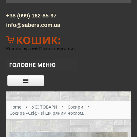
+38 (099) 162-85-97
info@sabers.com.ua
КОШИК:
Кошик пустий
Показати кошик
ГОЛОВНЕ МЕНЮ
КАТАЛОГ ТОВАРІВ
ПРО НАС
Home
УСІ ТОВАРИ
Сокири
Сокира «Скіф» зі шкіряним чохлом.
КОНТАКТИ
ОПЛАТА ТА ДОСТАВКА