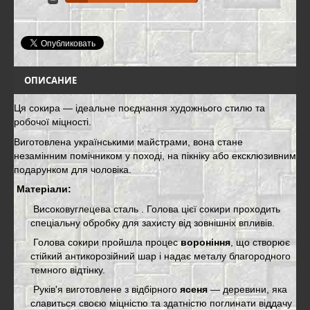
ОПИСАНИЕ
Ця сокира — ідеальне поєднання художнього стилю та
робочої міцності.
Виготовлена українськими майстрами, вона стане
незамінним помічником у поході, на пікніку або ексклюзивним
подарунком для чоловіка.
Матеріали:
Високовуглецева сталь . Голова цієї сокири проходить
спеціальну обробку для захисту від зовнішніх впливів.
Голова сокири пройшла процес
вороніння
, що створює
стійкий антикорозійний шар і надає металу благородного
темного відтінку.
Руків'я виготовлене з відбірного
ясеня
— деревини, яка
славиться своєю міцністю та здатністю поглинати віддачу