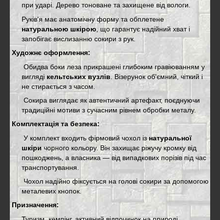
при ударі. Дерево тоноване та захищене від вологи.
Руків'я має анатомічну форму та обплетене
натуральною шкірою
, що гарантує надійний хват і
запобігає вислизанню сокири з рук.
Художнє оформлення:
Обидва боки леза прикрашені глибоким гравіюванням у
вигляді
кельтських вузлів
. Візерунок об'ємний, чіткий і
не стирається з часом.
Сокира виглядає як автентичний артефакт, поєднуючи
традиційні мотиви з сучасним рівнем обробки металу.
Комплектація та безпека:
У комплект входить фірмовий чохол із
натуральної
шкіри
чорного кольору. Він захищає ріжучу кромку від
пошкоджень, а власника — від випадкових порізів під час
транспортування.
Чохол надійно фіксується на голові сокири за допомогою
металевих кнопок.
Призначення:
Туризм, кемпінг, активний відпочинок на природі.