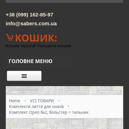
+38 (099) 162-85-97
info@sabers.com.ua
КОШИК:
Кошик пустий
Показати кошик
ГОЛОВНЕ МЕНЮ
КАТАЛОГ ТОВАРІВ
ПРО НАС
Home
УСІ ТОВАРИ
Комплекти лиття для ножів
КОНТАКТИ
Комплект Орел №2, больстер + тильник
ОПЛАТА ТА ДОСТАВКА