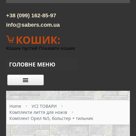
+38 (099) 162-85-97
info@sabers.com.ua
КОШИК:
Кошик пустий
Показати кошик
ГОЛОВНЕ МЕНЮ
КАТАЛОГ ТОВАРІВ
ПРО НАС
Home
УСІ ТОВАРИ
Комплекти лиття для ножів
КОНТАКТИ
Комплект Орел №5, больстер + тильник
ОПЛАТА ТА ДОСТАВКА