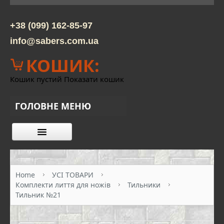
+38 (099) 162-85-97
info@sabers.com.ua
КОШИК:
Кошик пустий
Показати кошик
ГОЛОВНЕ МЕНЮ
КАТАЛОГ ТОВАРІВ
ПРО НАС
Home
УСІ ТОВАРИ
Комплекти лиття для ножів
Тильники
КОНТАКТИ
Тильник №21
ОПЛАТА ТА ДОСТАВКА