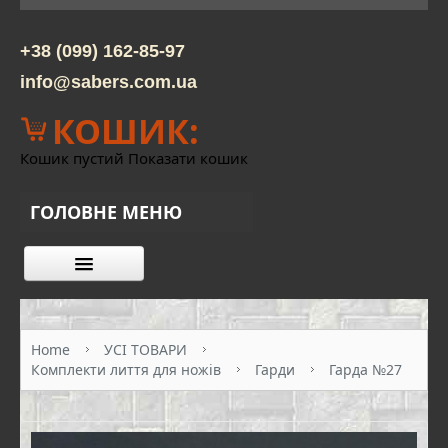
+38 (099) 162-85-97
info@sabers.com.ua
КОШИК:
Кошик пустий
Показати кошик
ГОЛОВНЕ МЕНЮ
КАТАЛОГ ТОВАРІВ
ПРО НАС
Home
УСІ ТОВАРИ
Комплекти лиття для ножів
Гарди
Гарда №27
КОНТАКТИ
ОПЛАТА ТА ДОСТАВКА