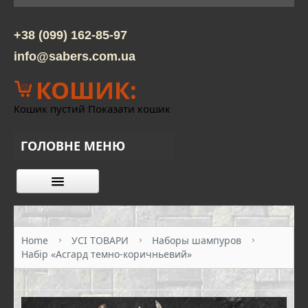
+38 (099) 162-85-97
info@sabers.com.ua
КОШИК:
Кошик пустий
Показати кошик
ГОЛОВНЕ МЕНЮ
КАТАЛОГ ТОВАРІВ
ПРО НАС
Home
УСІ ТОВАРИ
Наборы шампуров
Набір «Асгард темно-коричньевий»
КОНТАКТИ
ОПЛАТА ТА ДОСТАВКА