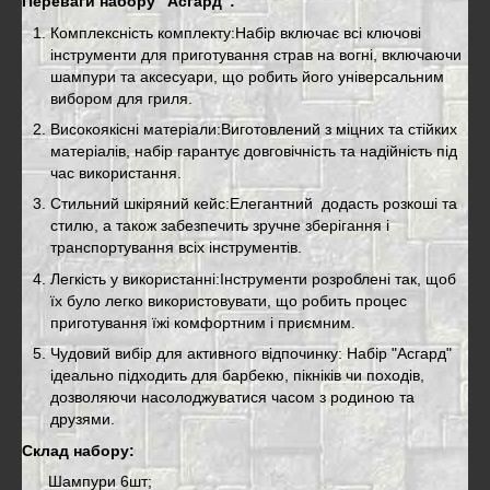
Переваги набору "Асгард":
Комплексність комплекту:Набір включає всі ключові
інструменти для приготування страв на вогні, включаючи
шампури та аксесуари, що робить його універсальним
вибором для гриля.
Високоякісні матеріали:Виготовлений з міцних та стійких
матеріалів, набір гарантує довговічність та надійність під
час використання.
Стильний шкіряний кейс:Елегантний додасть розкоші та
стилю, а також забезпечить зручне зберігання і
транспортування всіх інструментів.
Легкість у використанні:Інструменти розроблені так, щоб
їх було легко використовувати, що робить процес
приготування їжі комфортним і приємним.
Чудовий вибір для активного відпочинку: Набір "Асгард"
ідеально підходить для барбекю, пікніків чи походів,
дозволяючи насолоджуватися часом з родиною та
друзями.
Склад набору:
Шампури 6шт;