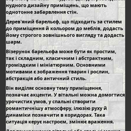
нудного дизайну приміщень, що мають
однотонне забарвлення стін.
Дерев'яний барельєф, що підходить за стилем
до приміщення й кольором до меблів, додасть
йому строгого зовнішнього вигляду та додасть
шарм.
Візерунок барельєфа може бути як простим,
так і складним, класичним і абстрактним,
громіздким і мініатюрним. Основними
мотивами є зображення тварин і рослин,
абстракція або античний стиль.
Він виділяє основну тему приміщення,
позначає акценти. У вітальні можна домогтися
урочистих умов, у спальні створити
романтичнішу атмосферу, ілюзію руху й
динаміки позначити в коридорах. Така
ситуація керує настроєм, змінює враження.