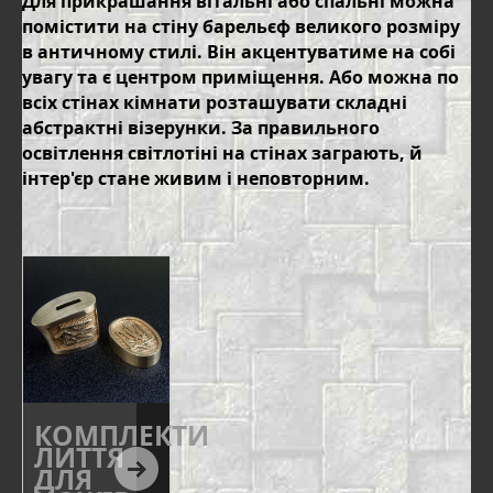
Для прикрашання вітальні або спальні можна
помістити на стіну барельєф великого розміру
в античному стилі. Він акцентуватиме на собі
увагу та є центром приміщення. Або можна по
всіх стінах кімнати розташувати складні
абстрактні візерунки. За правильного
освітлення світлотіні на стінах заграють, й
інтер'єр стане живим і неповторним.
КОМПЛЕКТИ
ЛИТТЯ
ДЛЯ