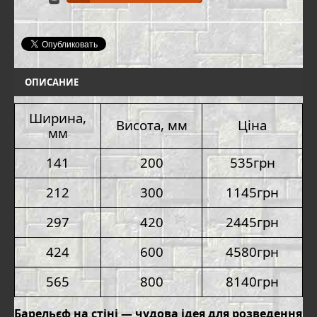
ОПИСАНИЕ
Ширина,
Висота, мм
Ц
і
на
мм
141
200
535грн
212
300
1145
грн
297
420
2445грн
424
600
4580грн
565
800
8140
грн
Барельєф на стіні
— чудова ідея для розведення