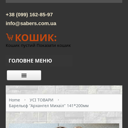
+38 (099) 162-85-97
info@sabers.com.ua
КОШИК:
Кошик пустий
Показати кошик
ГОЛОВНЕ МЕНЮ
КАТАЛОГ ТОВАРІВ
ПРО НАС
Home
УСІ ТОВАРИ
Барельєф "Архангел Михаїл" 141*200мм
КОНТАКТИ
ОПЛАТА ТА ДОСТАВКА