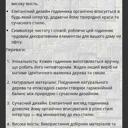
високу якість.
Елегантний дизайн годинника органічно вписується в
будь-який інтер'єр, додаючи йому природної краси та
сучасного стилю.
Символізує чистоту і спокій, роблячи цей годинник
чудовим декоративним елементом для вашого дому чи
офісу.
Переваги:
Унікальність: Кожен годинник виготовляється вручну,
що робить його неповторним. Жоден інший виріб не
матиме ідентичного малюнка дерева та смоли.
Натуральні матеріали: Поєднання натурального
дерева та епоксидної смоли створює гармонійний
баланс між природою і сучасним дизайном.
Сучасний дизайн: Елегантний вигляд годинника
дозволяє йому органічно вписуватися в різні стилі
інтер'єру — від мінімалізму до еко-стилю.
Висока якість: Використання добірних матеріалів та