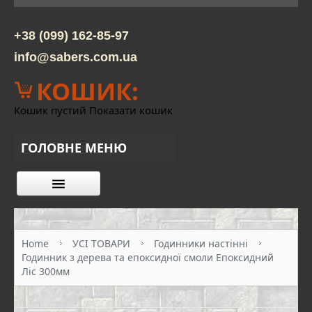
+38 (099) 162-85-97
info@sabers.com.ua
КОШИК:
Кошик пустий
Показати кошик
ГОЛОВНЕ МЕНЮ
КАТАЛОГ ТОВАРІВ
ПРО НАС
Home
УСІ ТОВАРИ
Годинники настінні
Годинник з дерева та епоксидної смоли Епоксидний
КОНТАКТИ
Ліс 300мм
ОПЛАТА ТА ДОСТАВКА