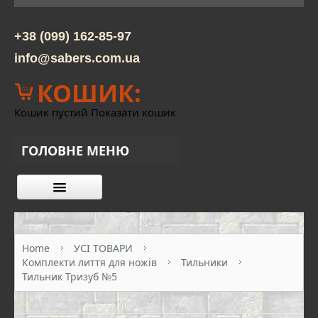
+38 (099) 162-85-97
info@sabers.com.ua
КОШИК:
Кошик пустий
Показати кошик
ГОЛОВНЕ МЕНЮ
КАТАЛОГ ТОВАРІВ
ПРО НАС
Home
УСІ ТОВАРИ
Комплекти лиття для ножів
Тильники
КОНТАКТИ
Тильник Тризуб №5
ОПЛАТА ТА ДОСТАВКА