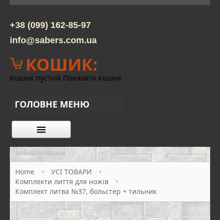
+38 (099) 162-85-97
info@sabers.com.ua
КОШИК:
Кошик пустий
Показати кошик
ГОЛОВНЕ МЕНЮ
КАТАЛОГ ТОВАРІВ
ПРО НАС
Home
УСІ ТОВАРИ
Комплекти лиття для ножів
КОНТАКТИ
Комплект литва №37, больстер + тильник
ОПЛАТА ТА ДОСТАВКА