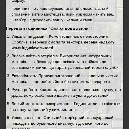
шарму.
Годинник не лише функціональний елемент, але й
справжній витвір мистецтва, який урізноманітнить ваш
інтер'єр і підкреслить ваш унікальний смак.
Переваги годинника "Смарагдова хвиля":
Унікальний дизайн: Кожен годинник є неповторним.
Особливі візерунки смоли та текстура дерева надають
йому індивідуальності.
Висока якість матеріалів: Використання натуральних
матеріалів забезпечує довговічність та стійкість до
зовнішніх чинників, що гарантує тривалий термін служби.
Екологічність: Продукт виготовлений з екологічно чистих
матеріалів, що робить його безпечним для здоров’я.
Ручна робота: Кожен годинник виготовляється вручну, що
додає йому особливого шарму та уваги до деталей.
Легкий монтаж та використання: Годинник легко кріпиться
на стіну та простий у використанні.
Універсальність: Стильний інтер'єрний аксесуар, який
підходить до будь-якого дизайну: від класичного до
сучасного.