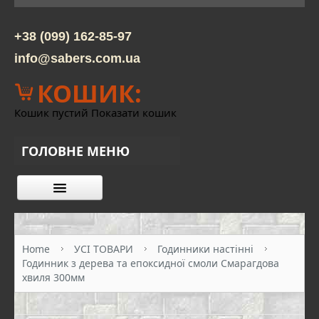
+38 (099) 162-85-97
info@sabers.com.ua
КОШИК:
Кошик пустий
Показати кошик
ГОЛОВНЕ МЕНЮ
КАТАЛОГ ТОВАРІВ
ПРО НАС
Home
УСІ ТОВАРИ
Годинники настінні
Годинник з дерева та епоксидної смоли Смарагдова
КОНТАКТИ
хвиля 300мм
ОПЛАТА ТА ДОСТАВКА