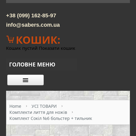
+38 (099) 162-85-97
info@sabers.com.ua
КОШИК:
Кошик пустий
Показати кошик
ГОЛОВНЕ МЕНЮ
КАТАЛОГ ТОВАРІВ
ПРО НАС
Home
УСІ ТОВАРИ
Комплекти лиття для ножів
КОНТАКТИ
Комплект Сокіл №6 больстер + тильник
ОПЛАТА ТА ДОСТАВКА