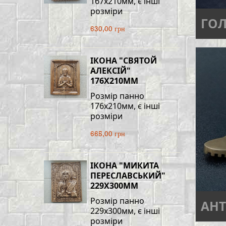
167х210мм, є інші
розміри
ГО
630,00 грн
ІКОНА "СВЯТОЙ
АЛЕКСІЙ"
176Х210ММ
Розмір панно
176х210мм, є інші
розміри
665,00 грн
ІКОНА "МИКИТА
ПЕРЕСЛАВСЬКИЙ"
229Х300ММ
Розмір панно
АНТ
229х300мм, є інші
розміри