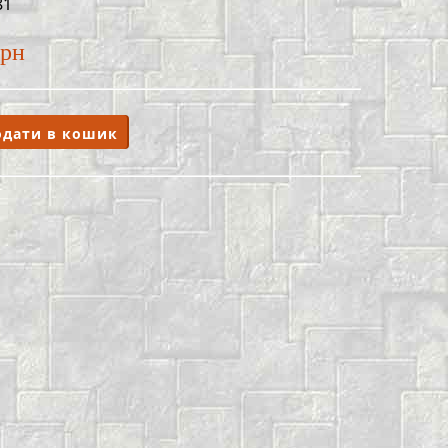
81
грн