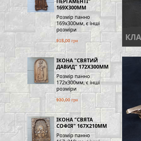
ПЕРГАМЕНТІ"
169Х300ММ
Розмір панно
169х300мм, є інші
розміри
КЛ
915,00 грн
ІКОНА "СВЯТИЙ
ДАВИД" 172Х300ММ
Розмір панно
172х300мм, є інші
розміри
930,00 грн
ІКОНА "СВЯТА
СОФІЯ" 167Х210ММ
Розмір панно