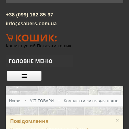
+38 (099) 162-85-97
info@sabers.com.ua
КОШИК:
Кошик пустий
Показати кошик
ГОЛОВНЕ МЕНЮ
КАТАЛОГ ТОВАРІВ
ПРО НАС
Home
УСІ ТОВАРИ
Комплекти лиття для ножів
КОНТАКТИ
ОПЛАТА ТА ДОСТАВКА
×
Повідомлення