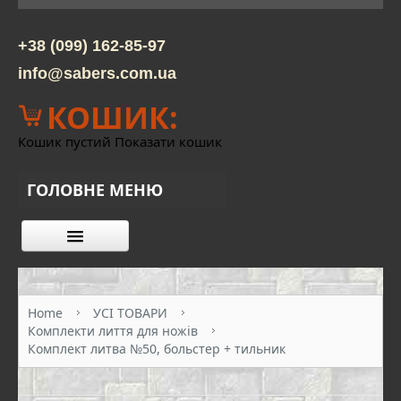
+38 (099) 162-85-97
info@sabers.com.ua
КОШИК:
Кошик пустий
Показати кошик
ГОЛОВНЕ МЕНЮ
КАТАЛОГ ТОВАРІВ
ПРО НАС
Home
УСІ ТОВАРИ
Комплекти лиття для ножів
КОНТАКТИ
Комплект литва №50, больстер + тильник
ОПЛАТА ТА ДОСТАВКА