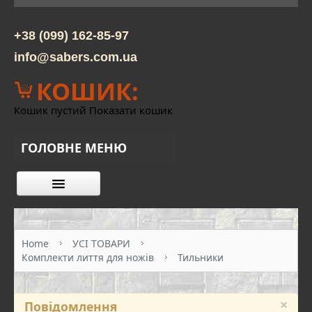
+38 (099) 162-85-97
info@sabers.com.ua
КОШИК:
Кошик пустий
Показати кошик
ГОЛОВНЕ МЕНЮ
КАТАЛОГ ТОВАРІВ
ПРО НАС
Home
УСІ ТОВАРИ
Комплекти лиття для ножів
Тильники
КОНТАКТИ
ОПЛАТА ТА ДОСТАВКА
×
Повідомлення