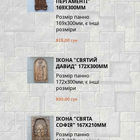
ПЕРГАМЕНТІ"
169Х300ММ
Розмір панно
169х300мм, є інші
розміри
915,00 грн
ІКОНА "СВЯТИЙ
ДАВИД" 172Х300ММ
Розмір панно
172х300мм, є інші
розміри
930,00 грн
ІКОНА "СВЯТА
СОФІЯ" 167Х210ММ
Розмір панно