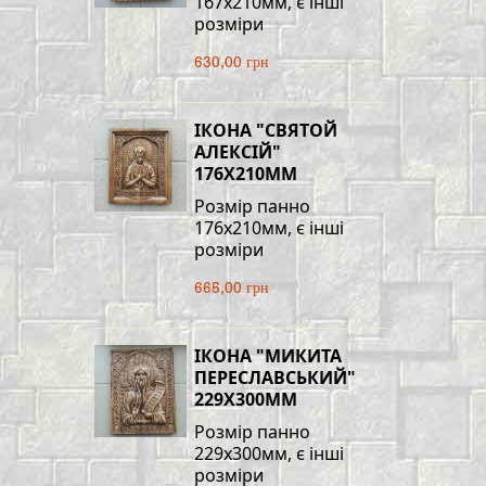
167х210мм, є інші
розміри
630,00 грн
ІКОНА "СВЯТОЙ
АЛЕКСІЙ"
176Х210ММ
Розмір панно
176х210мм, є інші
розміри
665,00 грн
ІКОНА "МИКИТА
ПЕРЕСЛАВСЬКИЙ"
229Х300ММ
Розмір панно
229х300мм, є інші
розміри