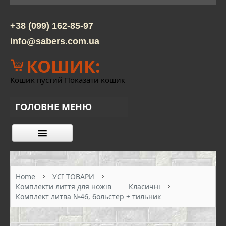
+38 (099) 162-85-97
info@sabers.com.ua
КОШИК:
Кошик пустий
Показати кошик
ГОЛОВНЕ МЕНЮ
КАТАЛОГ ТОВАРІВ
ПРО НАС
Home
УСІ ТОВАРИ
Комплекти лиття для ножів
Класичні
КОНТАКТИ
Комплект литва №46, больстер + тильник
ОПЛАТА ТА ДОСТАВКА