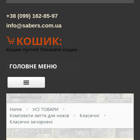
+38 (099) 162-85-97
info@sabers.com.ua
КОШИК:
Кошик пустий
Показати кошик
ГОЛОВНЕ МЕНЮ
КАТАЛОГ ТОВАРІВ
ПРО НАС
Home
УСІ ТОВАРИ
Комплекти лиття для ножів
Класичні
КОНТАКТИ
Класичні зачорнені
ОПЛАТА ТА ДОСТАВКА