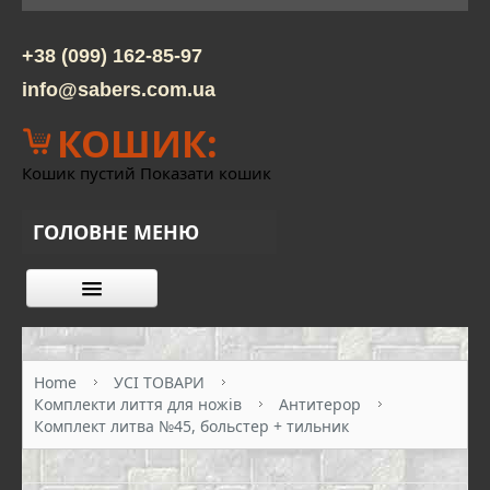
+38 (099) 162-85-97
info@sabers.com.ua
КОШИК:
Кошик пустий
Показати кошик
ГОЛОВНЕ МЕНЮ
КАТАЛОГ ТОВАРІВ
ПРО НАС
Home
УСІ ТОВАРИ
Комплекти лиття для ножів
Антитерор
КОНТАКТИ
Комплект литва №45, больстер + тильник
ОПЛАТА ТА ДОСТАВКА